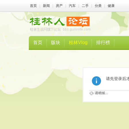
首页
|
新闻
|
房产
|
汽车
|
二手
|
分类
|
健康
首页
版块
桂林Vlog
排行榜
请先登录后
请稍候...