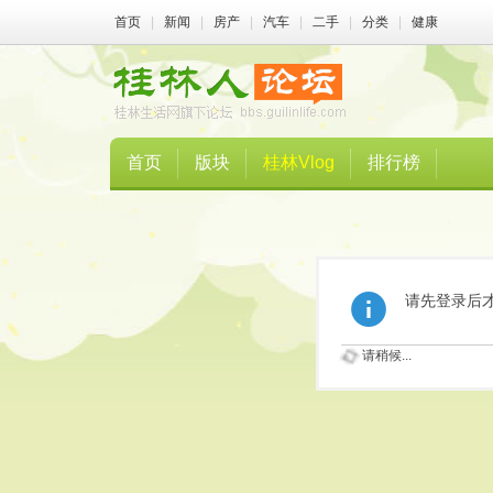
首页
|
新闻
|
房产
|
汽车
|
二手
|
分类
|
健康
首页
版块
桂林Vlog
排行榜
请先登录后
请稍候...