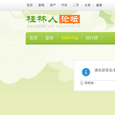
首页
|
新闻
|
房产
|
汽车
|
二手
|
分类
|
健康
首页
版块
桂林Vlog
排行榜
请先登录后
请稍候...