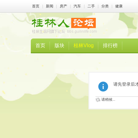
首页
|
新闻
|
房产
|
汽车
|
二手
|
分类
|
健康
首页
版块
桂林Vlog
排行榜
请先登录后
请稍候...