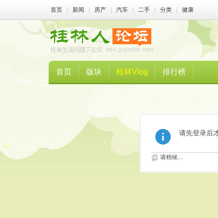
首页
|
新闻
|
房产
|
汽车
|
二手
|
分类
|
健康
首页
版块
桂林Vlog
排行榜
请先登录后
请稍候...