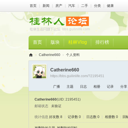
首页
|
新闻
|
房产
|
汽车
|
二手
|
分类
|
健康
首页
版块
桂林Vlog
排行榜
›
Catherine660
›
个人资料
桂
Catherine660
林
https://bbs.guilinlife.com/?2195451
人
广播
主题
日志
相册
记录
分享
论
坛
Catherine660
(UID: 2195451)
邮箱状态
未验证
统计信息
好友数 8
|
记录数 0
|
日志数 0
|
相册数 0
|
回帖