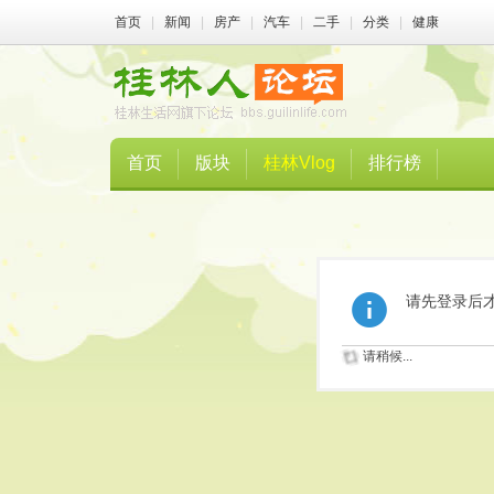
首页
|
新闻
|
房产
|
汽车
|
二手
|
分类
|
健康
首页
版块
桂林Vlog
排行榜
请先登录后
请稍候...