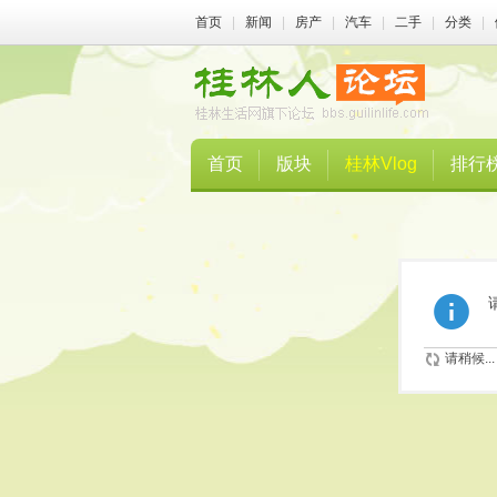
首页
|
新闻
|
房产
|
汽车
|
二手
|
分类
|
首页
版块
桂林Vlog
排行
请稍候...