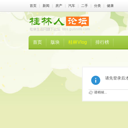
首页
|
新闻
|
房产
|
汽车
|
二手
|
分类
|
健康
首页
版块
桂林Vlog
排行榜
请先登录后
请稍候...