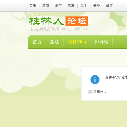
首页
|
新闻
|
房产
|
汽车
|
二手
|
分类
|
健康
首页
版块
桂林Vlog
排行榜
请先登录后
请稍候...