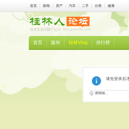
首页
|
新闻
|
房产
|
汽车
|
二手
|
分类
|
健康
首页
版块
桂林Vlog
排行榜
请先登录后
请稍候...