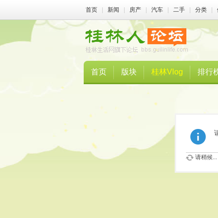
首页
|
新闻
|
房产
|
汽车
|
二手
|
分类
|
首页
版块
桂林Vlog
排行
请稍候...