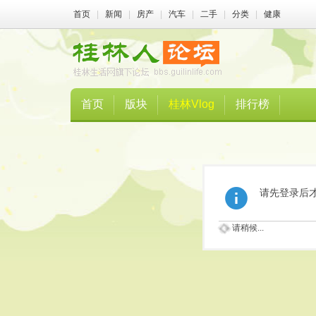
首页
|
新闻
|
房产
|
汽车
|
二手
|
分类
|
健康
首页
版块
桂林Vlog
排行榜
请先登录后
请稍候...