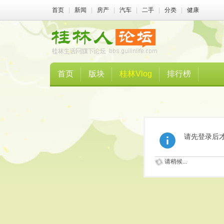
首页
|
新闻
|
房产
|
汽车
|
二手
|
分类
|
健康
首页
版块
桂林Vlog
排行榜
请先登录后
请稍候...