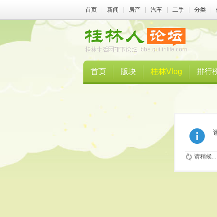
首页
|
新闻
|
房产
|
汽车
|
二手
|
分类
|
首页
版块
桂林Vlog
排行
请稍候...