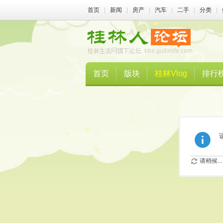
首页
|
新闻
|
房产
|
汽车
|
二手
|
分类
|
首页
版块
桂林Vlog
排行
请稍候...