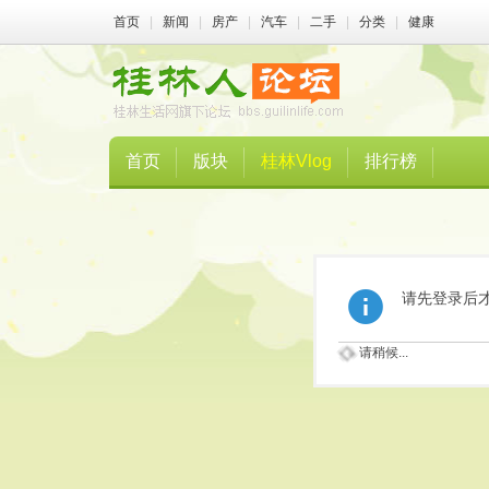
首页
|
新闻
|
房产
|
汽车
|
二手
|
分类
|
健康
首页
版块
桂林Vlog
排行榜
请先登录后
请稍候...