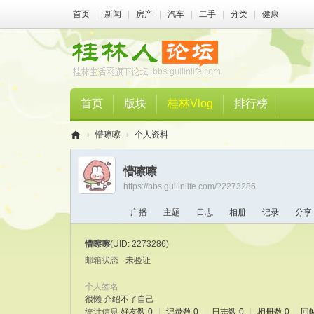
首页
|
新闻
|
房产
|
汽车
|
二手
|
分类
|
健康
首页
版块
桂林Vlog
排行榜
›
懵嚓嚓
›
个人资料
桂
懵嚓嚓
林
https://bbs.guilinlife.com/?2273286
人
广播
主题
日志
相册
记录
分享
论
坛
懵嚓嚓
(UID: 2273286)
邮箱状态
未验证
个人签名
很懒 介绍不了自己
统计信息
好友数 0
|
记录数 0
|
日志数 0
|
相册数 0
|
回帖