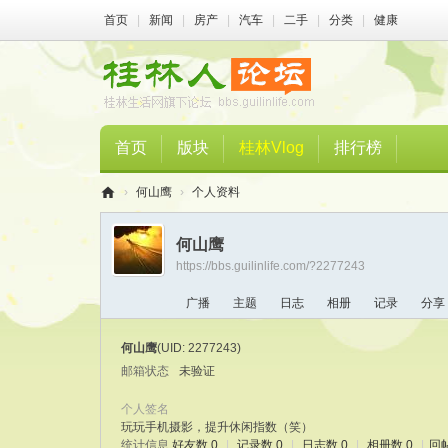
首页
|
新闻
|
房产
|
汽车
|
二手
|
分类
|
健康
首页
版块
桂林Vlog
排行榜
›
何山鹰
›
个人资料
桂
何山鹰
林
https://bbs.guilinlife.com/?2277243
人
广播
主题
日志
相册
记录
分享
论
坛
何山鹰
(UID: 2277243)
邮箱状态
未验证
个人签名
玩玩手机摄影，提升休闲指数（笑）
统计信息
好友数 0
|
记录数 0
|
日志数 0
|
相册数 0
|
回帖