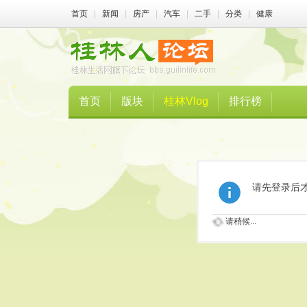
首页
|
新闻
|
房产
|
汽车
|
二手
|
分类
|
健康
首页
版块
桂林Vlog
排行榜
请先登录后
请稍候...