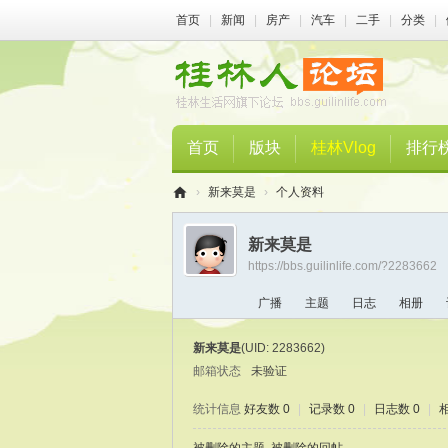
首页
|
新闻
|
房产
|
汽车
|
二手
|
分类
|
首页
版块
桂林Vlog
排行
›
新来莫是
›
个人资料
桂
新来莫是
林
https://bbs.guilinlife.com/?2283662
人
广播
主题
日志
相册
论
坛
新来莫是
(UID: 2283662)
邮箱状态
未验证
统计信息
好友数 0
|
记录数 0
|
日志数 0
|