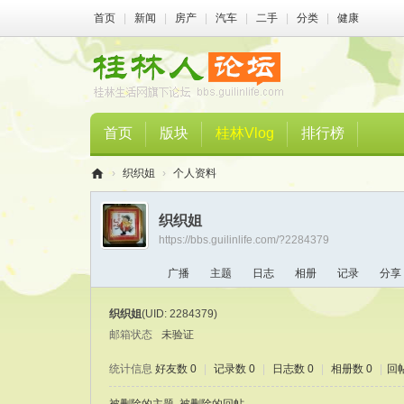
首页
|
新闻
|
房产
|
汽车
|
二手
|
分类
|
健康
首页
版块
桂林Vlog
排行榜
›
织织姐
›
个人资料
桂
织织姐
林
https://bbs.guilinlife.com/?2284379
人
广播
主题
日志
相册
记录
分享
论
坛
织织姐
(UID: 2284379)
邮箱状态
未验证
统计信息
好友数 0
|
记录数 0
|
日志数 0
|
相册数 0
|
回帖