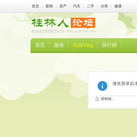
首页
|
新闻
|
房产
|
汽车
|
二手
|
分类
|
健康
首页
版块
桂林Vlog
排行榜
请先登录后
请稍候...