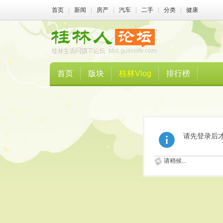
首页
|
新闻
|
房产
|
汽车
|
二手
|
分类
|
健康
首页
版块
桂林Vlog
排行榜
请先登录后
请稍候...