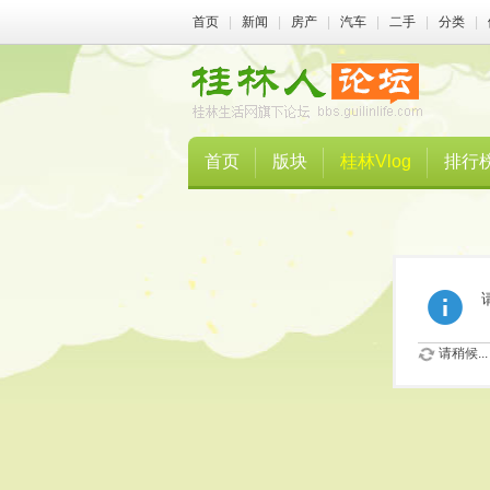
首页
|
新闻
|
房产
|
汽车
|
二手
|
分类
|
首页
版块
桂林Vlog
排行
请稍候...