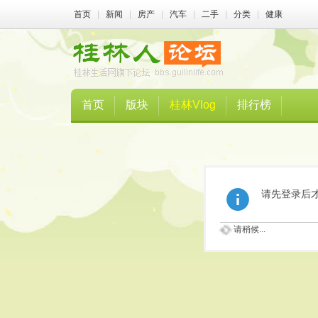
首页
|
新闻
|
房产
|
汽车
|
二手
|
分类
|
健康
首页
版块
桂林Vlog
排行榜
请先登录后
请稍候...