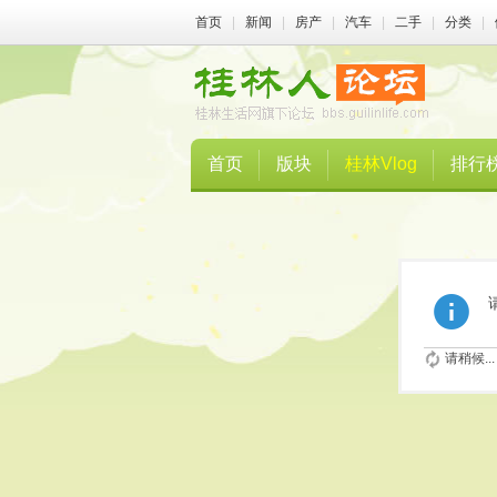
首页
|
新闻
|
房产
|
汽车
|
二手
|
分类
|
首页
版块
桂林Vlog
排行
请稍候...