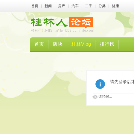
首页
|
新闻
|
房产
|
汽车
|
二手
|
分类
|
健康
首页
版块
桂林Vlog
排行榜
请先登录后
请稍候...