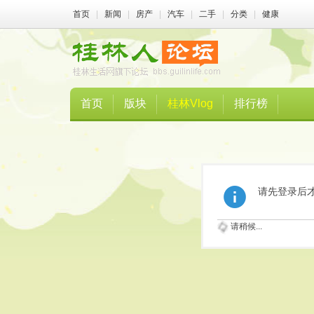
首页
|
新闻
|
房产
|
汽车
|
二手
|
分类
|
健康
首页
版块
桂林Vlog
排行榜
请先登录后
请稍候...