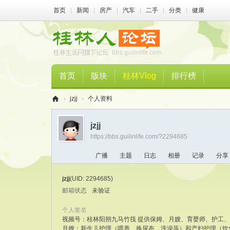
首页
|
新闻
|
房产
|
汽车
|
二手
|
分类
|
健康
首页
版块
桂林Vlog
排行榜
›
jzjj
›
个人资料
桂
jzjj
林
https://bbs.guilinlife.com/?2294685
人
广播
主题
日志
相册
记录
分享
论
坛
jzjj
(UID: 2294685)
邮箱状态
未验证
个人签名
视频号：桂林阳朔九马竹筏 提供保姆、月嫂、育婴师、护工
月嫂：新生儿护理（喂养、换尿布、洗澡等）和产妇护理（饮