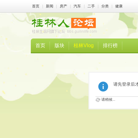
首页
|
新闻
|
房产
|
汽车
|
二手
|
分类
|
健康
首页
版块
桂林Vlog
排行榜
请先登录后
请稍候...