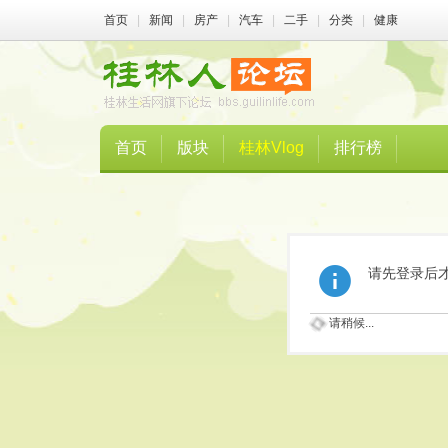
首页
|
新闻
|
房产
|
汽车
|
二手
|
分类
|
健康
首页
版块
桂林Vlog
排行榜
请先登录后
请稍候...