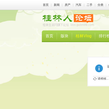
首页
|
新闻
|
房产
|
汽车
|
二手
|
分类
|
首页
版块
桂林Vlog
排行
请稍候...