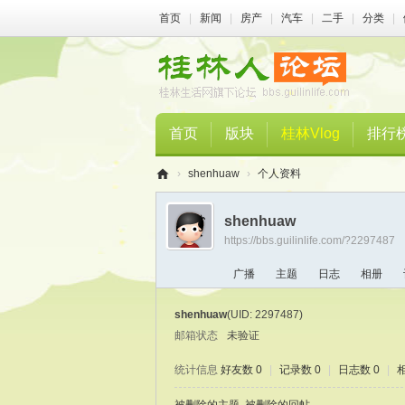
首页
|
新闻
|
房产
|
汽车
|
二手
|
分类
|
首页
版块
桂林Vlog
排行
›
shenhuaw
›
个人资料
桂
shenhuaw
林
https://bbs.guilinlife.com/?2297487
人
广播
主题
日志
相册
论
坛
shenhuaw
(UID: 2297487)
邮箱状态
未验证
统计信息
好友数 0
|
记录数 0
|
日志数 0
|