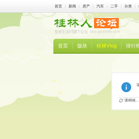
首页
|
新闻
|
房产
|
汽车
|
二手
|
分类
|
首页
版块
桂林Vlog
排行
请稍候...