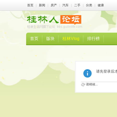
首页
|
新闻
|
房产
|
汽车
|
二手
|
分类
|
健康
首页
版块
桂林Vlog
排行榜
请先登录后
请稍候...