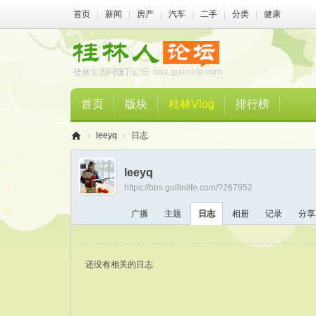
首页
|
新闻
|
房产
|
汽车
|
二手
|
分类
|
健康
首页
版块
桂林Vlog
排行榜
›
leeyq
›
日志
桂
leeyq
林
https://bbs.guilinlife.com/?267952
人
广播
主题
日志
相册
记录
分享
论
坛
还没有相关的日志