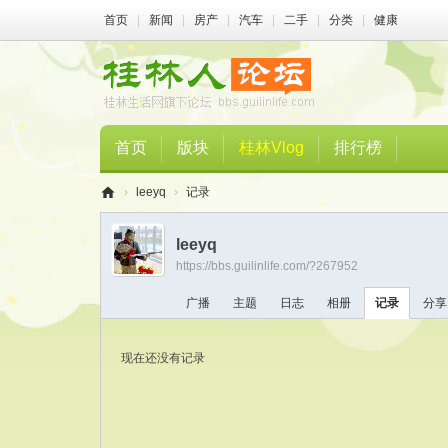
首页
|
新闻
|
房产
|
汽车
|
二手
|
分类
|
健康
首页
版块
桂林Vlog
排行榜
›
leeyq
›
记录
桂
leeyq
林
https://bbs.guilinlife.com/?267952
人
广播
主题
日志
相册
记录
分享
论
坛
现在还没有记录