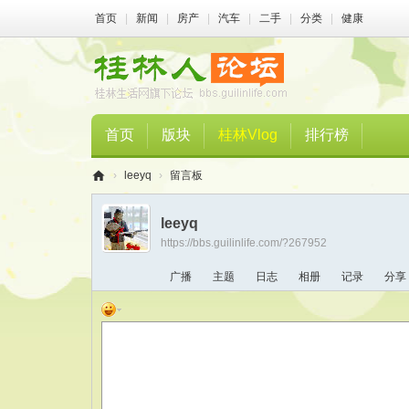
首页
|
新闻
|
房产
|
汽车
|
二手
|
分类
|
健康
首页
版块
桂林Vlog
排行榜
›
leeyq
›
留言板
桂
leeyq
林
https://bbs.guilinlife.com/?267952
人
广播
主题
日志
相册
记录
分享
论
坛