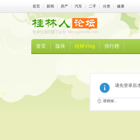
首页
|
新闻
|
房产
|
汽车
|
二手
|
分类
|
健康
首页
版块
桂林Vlog
排行榜
请先登录后
请稍候...