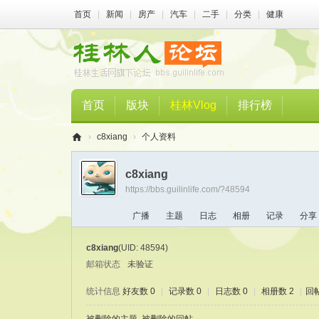
首页
|
新闻
|
房产
|
汽车
|
二手
|
分类
|
健康
首页
版块
桂林Vlog
排行榜
›
c8xiang
›
个人资料
桂
c8xiang
林
https://bbs.guilinlife.com/?48594
人
广播
主题
日志
相册
记录
分享
论
坛
c8xiang
(UID: 48594)
邮箱状态
未验证
统计信息
好友数 0
|
记录数 0
|
日志数 0
|
相册数 2
|
回帖