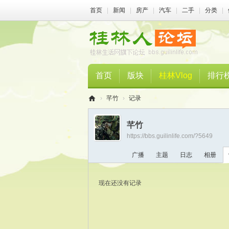
首页
|
新闻
|
房产
|
汽车
|
二手
|
分类
|
首页
版块
桂林Vlog
排行
›
芊竹
›
记录
桂
芊竹
林
https://bbs.guilinlife.com/?5649
人
广播
主题
日志
相册
论
坛
现在还没有记录