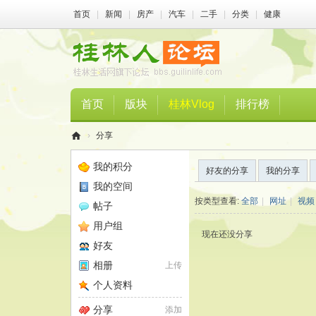
首页
|
新闻
|
房产
|
汽车
|
二手
|
分类
|
健康
首页
版块
桂林Vlog
排行榜
›
分享
桂
我的积分
好友的分享
我的分享
林
我的空间
人
按类型查看:
全部
|
网址
|
视频
帖子
论
用户组
现在还没分享
坛
好友
相册
上传
个人资料
分享
添加