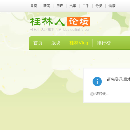
首页
|
新闻
|
房产
|
汽车
|
二手
|
分类
|
健康
首页
版块
桂林Vlog
排行榜
请先登录后
请稍候...