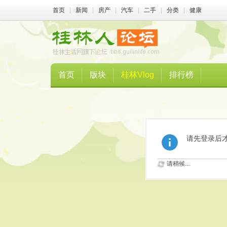
首页
|
新闻
|
房产
|
汽车
|
二手
|
分类
|
健康
首页
版块
桂林Vlog
排行榜
请先登录后
请稍候...