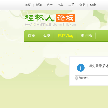
首页
|
新闻
|
房产
|
汽车
|
二手
|
分类
|
健康
首页
版块
桂林Vlog
排行榜
请先登录后
请稍候...