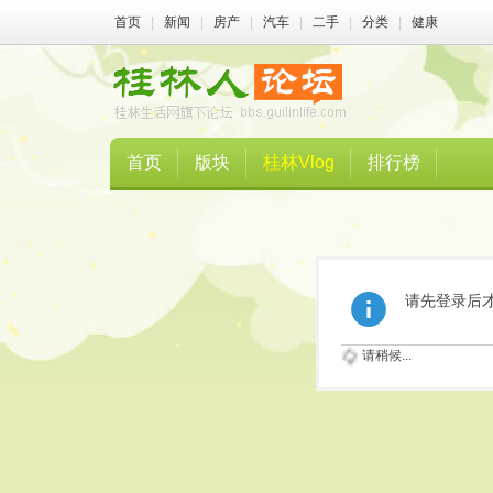
首页
|
新闻
|
房产
|
汽车
|
二手
|
分类
|
健康
首页
版块
桂林Vlog
排行榜
请先登录后
请稍候...