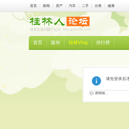
首页
|
新闻
|
房产
|
汽车
|
二手
|
分类
|
健康
首页
版块
桂林Vlog
排行榜
请先登录后
请稍候...