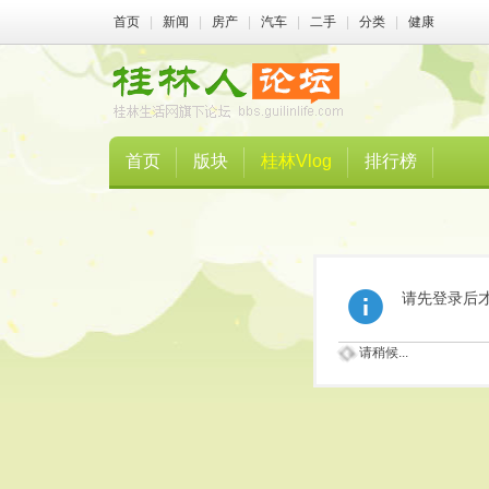
首页
|
新闻
|
房产
|
汽车
|
二手
|
分类
|
健康
首页
版块
桂林Vlog
排行榜
请先登录后
请稍候...