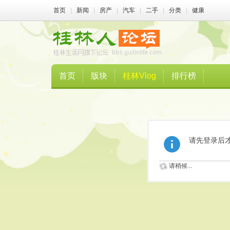
首页
|
新闻
|
房产
|
汽车
|
二手
|
分类
|
健康
首页
版块
桂林Vlog
排行榜
请先登录后
请稍候...